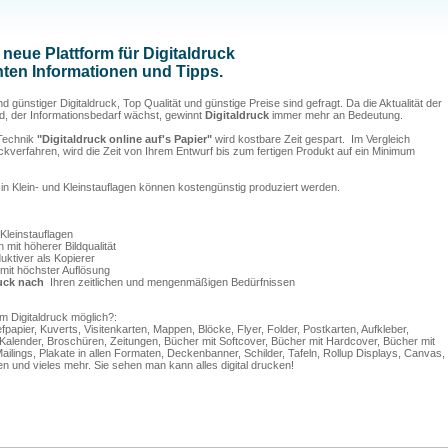
t neue Plattform für Digitaldruck
anten Informationen und Tipps.
 günstiger Digitaldruck, Top Qualität und günstige Preise sind gefragt. Da die Aktualität der
, der Informationsbedarf wächst, gewinnt
Digitaldruck
immer mehr an Bedeutung.
Technik
"Digitaldruck online auf's Papier"
wird kostbare Zeit gespart. Im Vergleich
erfahren, wird die Zeit von Ihrem Entwurf bis zum fertigen Produkt auf ein Minimum
n Klein- und Kleinstauflagen können kostengünstig produziert werden.
Kleinstauflagen
 mit höherer Bildqualität
uktiver als Kopierer
mit höchster Auflösung
uck nach
Ihren zeitlichen und mengenmäßigen Bedürfnissen
m Digitaldruck möglich?:
papier, Kuverts, Visitenkarten, Mappen, Blöcke, Flyer, Folder, Postkarten, Aufkleber,
Kalender, Broschüren, Zeitungen, Bücher mit Softcover, Bücher mit Hardcover, Bücher mit
Mailings, Plakate in allen Formaten, Deckenbanner, Schilder, Tafeln, Rollup Displays, Canvas,
n und vieles mehr. Sie sehen man kann alles digital drucken!