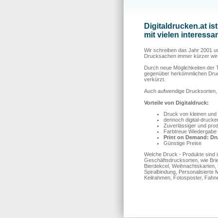
Digitaldrucken.at is
mit vielen interess
Wir schreiben das Jahr 2001 und
Drucksachen immer kürzer wird
Durch neue Möglichkeiten der 
gegenüber herkömmlichen Druckv
verkürzt.
Auch aufwendige Drucksorten, i
Vorteile von Digitaldruck:
Druck von kleinen und 
dennoch digital-drucken
Zuverlässiger und prod
Farbtreue Wiedergabe 
Print on Demand: Dr
Günstige Preise
Welche Druck - Produkte sind i
Geschäftsdrucksorten, wie Brief
Bierdekcel, Weihnachtskarten, 
Spiralbindung, Personalisierte 
Keilrahmen, Fotosposter, Fahne